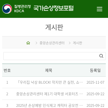
게시판
홈
중앙손상관리센터
게시판
번호
제목
등록일
1
「우리집 낙상 BLOCK! 작지만 큰 실천, 쇼츠 챌린지」 수상작 발표
2025-11-07
2
중앙손상관리센터 제1기 대학생 서포터즈 합격자 발표
2025-09-22
3
2025년 손상예방 인식제고 캐릭터 공모전 결과발표 지연 안내
2025-09-22