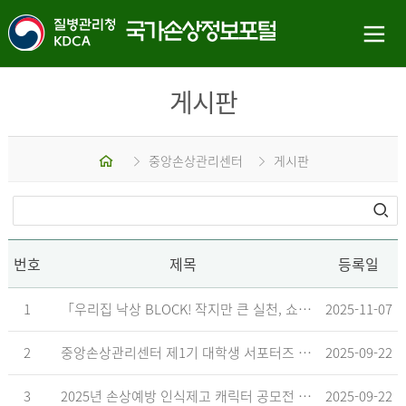
게시판
홈
중앙손상관리센터
게시판
번호
제목
등록일
1
「우리집 낙상 BLOCK! 작지만 큰 실천, 쇼츠 챌린지」 수상작 발표
2025-11-07
2
중앙손상관리센터 제1기 대학생 서포터즈 합격자 발표
2025-09-22
3
2025년 손상예방 인식제고 캐릭터 공모전 결과발표 지연 안내
2025-09-22