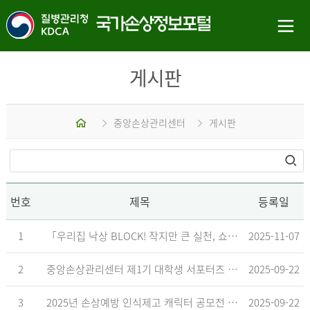
게시판
홈
중앙손상관리센터
게시판
번호
제목
등록일
1
「우리집 낙상 BLOCK! 작지만 큰 실천, 쇼츠 챌린지」 수상작 발표
2025-11-07
2
중앙손상관리센터 제1기 대학생 서포터즈 합격자 발표
2025-09-22
3
2025년 손상예방 인식제고 캐릭터 공모전 결과발표 지연 안내
2025-09-22