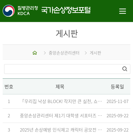
게시판
홈
중앙손상관리센터
게시판
번호
제목
등록일
1
「우리집 낙상 BLOCK! 작지만 큰 실천, 쇼츠 챌린지」 수상작 발표
2025-11-07
2
중앙손상관리센터 제1기 대학생 서포터즈 합격자 발표
2025-09-22
3
2025년 손상예방 인식제고 캐릭터 공모전 결과발표 지연 안내
2025-09-22