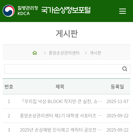
게시판
홈
중앙손상관리센터
게시판
번호
제목
등록일
1
「우리집 낙상 BLOCK! 작지만 큰 실천, 쇼츠 챌린지」 수상작 발표
2025-11-07
2
중앙손상관리센터 제1기 대학생 서포터즈 합격자 발표
2025-09-22
3
2025년 손상예방 인식제고 캐릭터 공모전 결과발표 지연 안내
2025-09-22