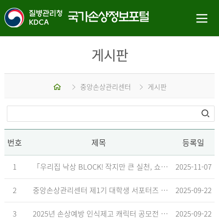
게시판
홈
중앙손상관리센터
게시판
번호
제목
등록일
1
「우리집 낙상 BLOCK! 작지만 큰 실천, 쇼츠 챌린지」 수상작 발표
2025-11-07
2
중앙손상관리센터 제1기 대학생 서포터즈 합격자 발표
2025-09-22
3
2025년 손상예방 인식제고 캐릭터 공모전 결과발표 지연 안내
2025-09-22