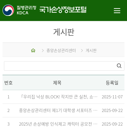
게시판
홈
중앙손상관리센터
게시판
번호
제목
등록일
1
「우리집 낙상 BLOCK! 작지만 큰 실천, 쇼츠 챌린지」 수상작 발표
2025-11-07
2
중앙손상관리센터 제1기 대학생 서포터즈 합격자 발표
2025-09-22
3
2025년 손상예방 인식제고 캐릭터 공모전 결과발표 지연 안내
2025-09-22