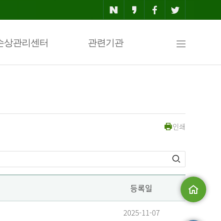
사
손상관리센터
관련기관
이
인쇄
트
맵
등록일
메인으로
2025-11-07