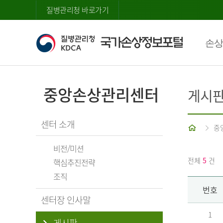
질병관리청 바로가기
손상
중앙손상관리센터
게시
센터 소개
홈
중
비전/미션
전체
5
건
핵심추진전략
조직
번호
센터장 인사말
1
게시판