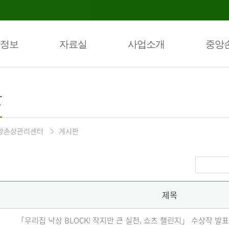
정보
자료실
사업소개
중앙
판
앙손상관리센터
게시판
제목
「우리집 낙상 BLOCK! 작지만 큰 실천, 쇼츠 챌린지」 수상작 발표