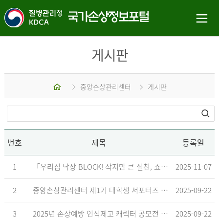
게시판
홈
중앙손상관리센터
게시판
번호
제목
등록일
1
「우리집 낙상 BLOCK! 작지만 큰 실천, 쇼츠 챌린지」 수상작 발표
2025-11-07
2
중앙손상관리센터 제1기 대학생 서포터즈 합격자 발표
2025-09-22
3
2025년 손상예방 인식제고 캐릭터 공모전 결과발표 지연 안내
2025-09-22