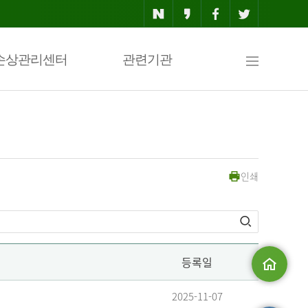
사
손상관리센터
관련기관
이
인쇄
트
맵
등록일
메인으로
2025-11-07