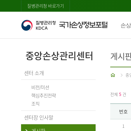
질병관리청 바로가기
손상
중앙손상관리센터
게시
센터 소개
홈
중
비전/미션
전체
5
건
핵심추진전략
조직
번호
센터장 인사말
1
게시판