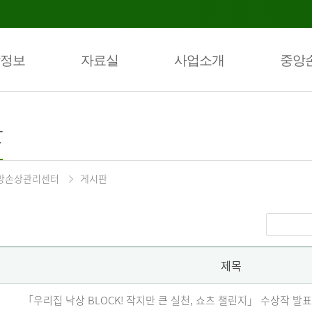
정보
자료실
사업소개
중앙
판
앙손상관리센터
게시판
제목
「우리집 낙상 BLOCK! 작지만 큰 실천, 쇼츠 챌린지」 수상작 발표