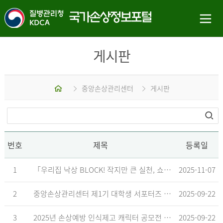
게시판
홈
중앙손상관리센터
게시판
번호
제목
등록일
1
「우리집 낙상 BLOCK! 작지만 큰 실천, 쇼츠 챌린지」 수상작 발표
2025-11-07
2
중앙손상관리센터 제1기 대학생 서포터즈 합격자 발표
2025-09-22
3
2025년 손상예방 인식제고 캐릭터 공모전 결과발표 지연 안내
2025-09-22