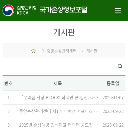
게시판
홈
중앙손상관리센터
게시판
번호
제목
등록일
1
「우리집 낙상 BLOCK! 작지만 큰 실천, 쇼츠 챌린지」 수상작 발표
2025-11-07
2
중앙손상관리센터 제1기 대학생 서포터즈 합격자 발표
2025-09-22
3
2025년 손상예방 인식제고 캐릭터 공모전 결과발표 지연 안내
2025-09-22