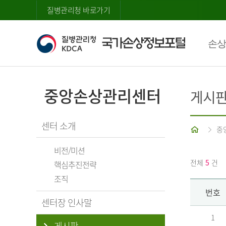
질병관리청 바로가기
손상
중앙손상관리센터
게시
센터 소개
홈
중
비전/미션
전체
5
건
핵심추진전략
조직
번호
센터장 인사말
1
게시판