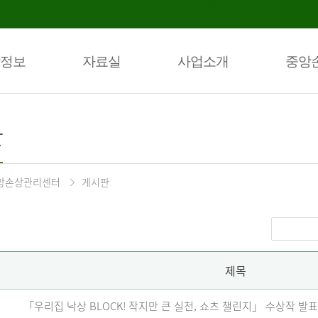
정보
자료실
사업소개
중앙
판
앙손상관리센터
게시판
제목
「우리집 낙상 BLOCK! 작지만 큰 실천, 쇼츠 챌린지」 수상작 발표