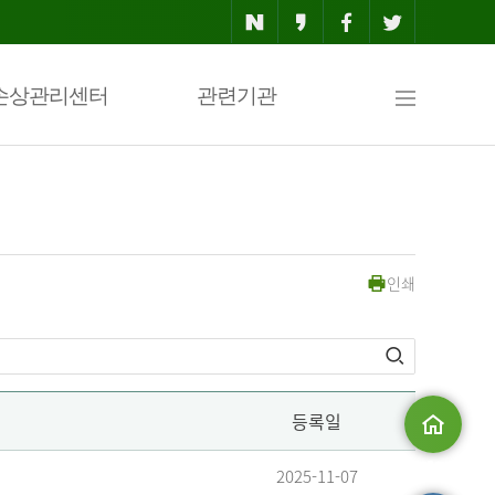
사
손상관리센터
관련기관
이
인쇄
트
맵
등록일
메인으로
2025-11-07