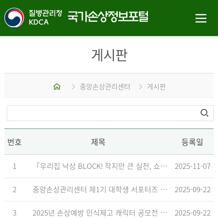
게시판
홈
중앙손상관리센터
게시판
번호
제목
등록일
1
「우리집 낙상 BLOCK! 작지만 큰 실천, 쇼츠 챌린지」 수상작 발표
2025-11-07
2
중앙손상관리센터 제1기 대학생 서포터즈 합격자 발표
2025-09-22
3
2025년 손상예방 인식제고 캐릭터 공모전 결과발표 지연 안내
2025-09-22