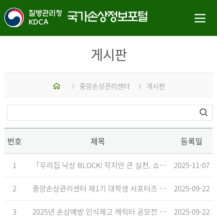
게시판
홈
중앙손상관리센터
게시판
번호
제목
등록일
1
「우리집 낙상 BLOCK! 작지만 큰 실천, 쇼츠 챌린지」 수상작 발표
2025-11-07
2
중앙손상관리센터 제1기 대학생 서포터즈 합격자 발표
2025-09-22
3
2025년 손상예방 인식제고 캐릭터 공모전 결과발표 지연 안내
2025-09-22