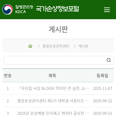
게시판
홈
중앙손상관리센터
게시판
번호
제목
등록일
1
「우리집 낙상 BLOCK! 작지만 큰 실천, 쇼츠 챌린지」 수상작 발표
2025-11-07
2
중앙손상관리센터 제1기 대학생 서포터즈 합격자 발표
2025-09-22
3
2025년 손상예방 인식제고 캐릭터 공모전 결과발표 지연 안내
2025-09-22