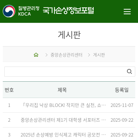
게시판
홈
중앙손상관리센터
게시판
번호
제목
등록일
1
「우리집 낙상 BLOCK! 작지만 큰 실천, 쇼츠 챌린지」 수상작 발표
2025-11-07
2
중앙손상관리센터 제1기 대학생 서포터즈 합격자 발표
2025-09-22
3
2025년 손상예방 인식제고 캐릭터 공모전 결과발표 지연 안내
2025-09-22