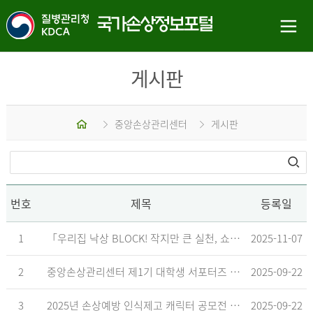
게시판
홈
중앙손상관리센터
게시판
번호
제목
등록일
1
「우리집 낙상 BLOCK! 작지만 큰 실천, 쇼츠 챌린지」 수상작 발표
2025-11-07
2
중앙손상관리센터 제1기 대학생 서포터즈 합격자 발표
2025-09-22
3
2025년 손상예방 인식제고 캐릭터 공모전 결과발표 지연 안내
2025-09-22