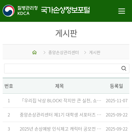
게시판
홈
중앙손상관리센터
게시판
번호
제목
등록일
1
「우리집 낙상 BLOCK! 작지만 큰 실천, 쇼츠 챌린지」 수상작 발표
2025-11-07
2
중앙손상관리센터 제1기 대학생 서포터즈 합격자 발표
2025-09-22
3
2025년 손상예방 인식제고 캐릭터 공모전 결과발표 지연 안내
2025-09-22