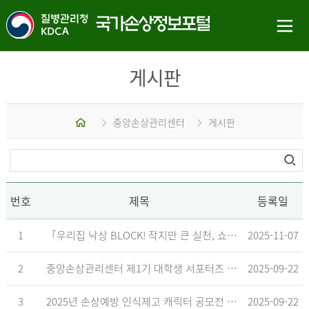
게시판
홈
중앙손상관리센터
게시판
번호
제목
등록일
1
「우리집 낙상 BLOCK! 작지만 큰 실천, 쇼츠 챌린지」 수상작 발표
2025-11-07
2
중앙손상관리센터 제1기 대학생 서포터즈 합격자 발표
2025-09-22
3
2025년 손상예방 인식제고 캐릭터 공모전 결과발표 지연 안내
2025-09-22