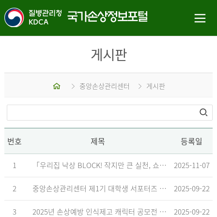
게시판
홈
중앙손상관리센터
게시판
번호
제목
등록일
1
「우리집 낙상 BLOCK! 작지만 큰 실천, 쇼츠 챌린지」 수상작 발표
2025-11-07
2
중앙손상관리센터 제1기 대학생 서포터즈 합격자 발표
2025-09-22
3
2025년 손상예방 인식제고 캐릭터 공모전 결과발표 지연 안내
2025-09-22