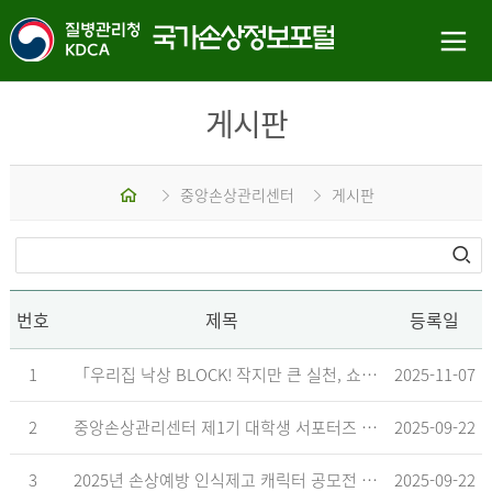
게시판
홈
중앙손상관리센터
게시판
번호
제목
등록일
1
「우리집 낙상 BLOCK! 작지만 큰 실천, 쇼츠 챌린지」 수상작 발표
2025-11-07
2
중앙손상관리센터 제1기 대학생 서포터즈 합격자 발표
2025-09-22
3
2025년 손상예방 인식제고 캐릭터 공모전 결과발표 지연 안내
2025-09-22