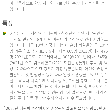
이 부족하므로 항상 사고와 그로 인한 손상의 가능성을 안고
있습니다.
특징
손상은 전 세계적으로 어린이ㆍ청소년의 주된 사망원인으로
매년 95만명의 18세 미만 어린이가 손상으로 인해 사망하고
있습니다. 최근 10년간 국내 어린이 손상 퇴원율(인구 10만
명당)은 감소 추세로, 0-6세에서는 809명(2011년)에서 476
명(2021년)으로, 7-12세에서는 903명(2011년)에서 545명
(2021년)으로 감소하였고(2021 퇴원손상통계), 추락 및 낙
상(42.6%)으로 인한 경우가 가장 많았습니다. 어린이 손상은
발달단계 및 발생장소 등에 따라 일정한 경향을 보이므로, 적
절한 교육과 지속적인 모니터링 및 분석을 통해 안전사고를
미리 대비하고 예방하는 것이 가능합니다. 특히, 보호자의 주
의·감독을 통해 예방할 수 있는 경우가 많으므로, 보호자의 적
절한 주의·감독 및 안전수칙 숙지가 매우 중요합니다.
[ 2021년 어린이 손상환자의 손상원인별 퇴원율
: 연령별, 만0-
1)