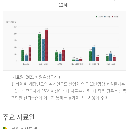
12세 ]
(자료원: 2021 퇴원손상통계 )
인
1) 퇴원율: 해당년도의 추계인구를 반영한 인구 10만명당 퇴원환자수
* 상대표준오차가 25% 이상이거나 자료수가 5보다 작은 경우는 만족
할만한 신뢰수준에 이르지 못하는 통계이므로 사용에 주의
구
주요 자료원
10