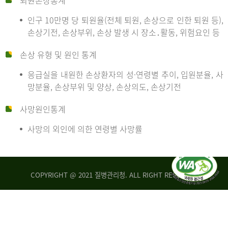
퇴원손상통계
인구 10만명 당 퇴원율(전체 퇴원, 손상으로 인한 퇴원 등),
만
손상기전, 손상부위, 손상 발생 시 장소․활동, 위험요인 등
손상 유형 및 원인 통계
명
응급실을 내원한 손상환자의 성·연령별 추이, 입원분율, 사
망분율, 손상부위 및 양상, 손상의도, 손상기전
당
사망원인통계
사망의 외인에 의한 연령별 사망률
운
COPYRIGHT @ 2021 질병관리청. ALL RIGHT RESERVED
수
사