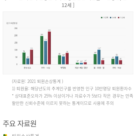
12세 ]
(자료원: 2021 퇴원손상통계 )
인
1) 퇴원율: 해당년도의 추계인구를 반영한 인구 10만명당 퇴원환자수
* 상대표준오차가 25% 이상이거나 자료수가 5보다 작은 경우는 만족
할만한 신뢰수준에 이르지 못하는 통계이므로 사용에 주의
구
주요 자료원
10