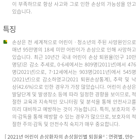
이 부족하므로 항상 사고와 그로 인한 손상의 가능성을 안고
있습니다.
특징
손상은 전 세계적으로 어린이ㆍ청소년의 주된 사망원인으로
매년 95만명의 18세 미만 어린이가 손상으로 인해 사망하고
있습니다. 최근 10년간 국내 어린이 손상 퇴원율(인구 10만
명당)은 감소 추세로, 0-6세에서는 809명(2011년)에서 476
명(2021년)으로, 7-12세에서는 903명(2011년)에서 545명
(2021년)으로 감소하였고(2021 퇴원손상통계), 추락 및 낙
상(42.6%)으로 인한 경우가 가장 많았습니다. 어린이 손상은
발달단계 및 발생장소 등에 따라 일정한 경향을 보이므로, 적
절한 교육과 지속적인 모니터링 및 분석을 통해 안전사고를
미리 대비하고 예방하는 것이 가능합니다. 특히, 보호자의 주
의·감독을 통해 예방할 수 있는 경우가 많으므로, 보호자의 적
절한 주의·감독 및 안전수칙 숙지가 매우 중요합니다.
[ 2021년 어린이 손상환자의 손상원인별 퇴원율
: 연령별, 만0-
1)