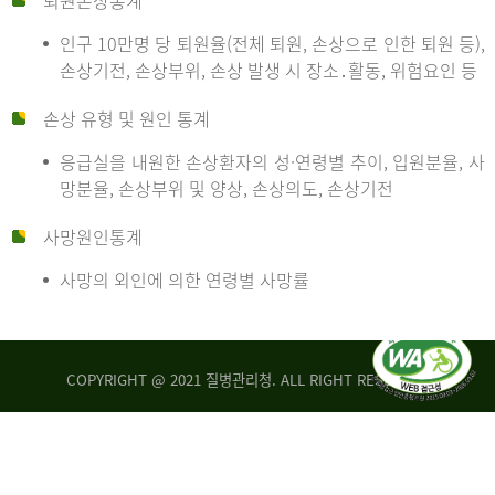
퇴원손상통계
인구 10만명 당 퇴원율(전체 퇴원, 손상으로 인한 퇴원 등),
만
손상기전, 손상부위, 손상 발생 시 장소․활동, 위험요인 등
손상 유형 및 원인 통계
명
응급실을 내원한 손상환자의 성·연령별 추이, 입원분율, 사
망분율, 손상부위 및 양상, 손상의도, 손상기전
당
사망원인통계
사망의 외인에 의한 연령별 사망률
운
COPYRIGHT @ 2021 질병관리청. ALL RIGHT RESERVED
수
사