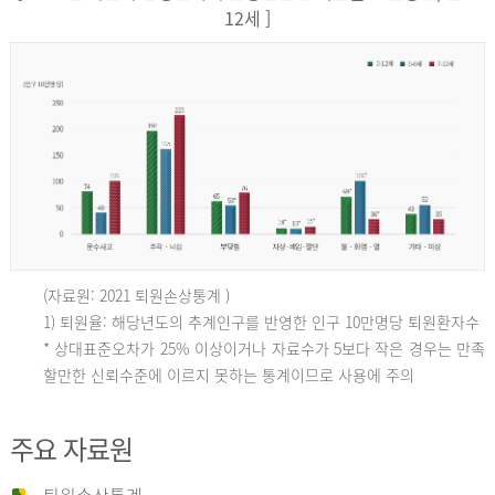
12세 ]
(자료원: 2021 퇴원손상통계 )
인
1) 퇴원율: 해당년도의 추계인구를 반영한 인구 10만명당 퇴원환자수
* 상대표준오차가 25% 이상이거나 자료수가 5보다 작은 경우는 만족
할만한 신뢰수준에 이르지 못하는 통계이므로 사용에 주의
구
주요 자료원
10