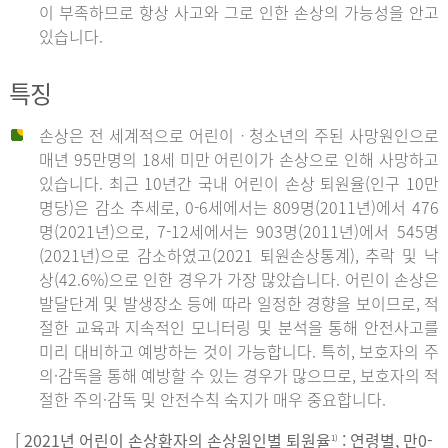
이 부족하므로 항상 사고와 그로 인한 손상의 가능성을 안고
있습니다.
특징
손상은 전 세계적으로 어린이ㆍ청소년의 주된 사망원인으로
매년 95만명의 18세 미만 어린이가 손상으로 인해 사망하고
있습니다. 최근 10년간 국내 어린이 손상 퇴원율(인구 10만
명당)은 감소 추세로, 0-6세에서는 809명(2011년)에서 476
명(2021년)으로, 7-12세에서는 903명(2011년)에서 545명
(2021년)으로 감소하였고(2021 퇴원손상통계), 추락 및 낙
상(42.6%)으로 인한 경우가 가장 많았습니다. 어린이 손상은
발달단계 및 발생장소 등에 따라 일정한 경향을 보이므로, 적
절한 교육과 지속적인 모니터링 및 분석을 통해 안전사고를
미리 대비하고 예방하는 것이 가능합니다. 특히, 보호자의 주
의·감독을 통해 예방할 수 있는 경우가 많으므로, 보호자의 적
절한 주의·감독 및 안전수칙 숙지가 매우 중요합니다.
[ 2021년 어린이 손상환자의 손상원인별 퇴원율
: 연령별, 만0-
1)