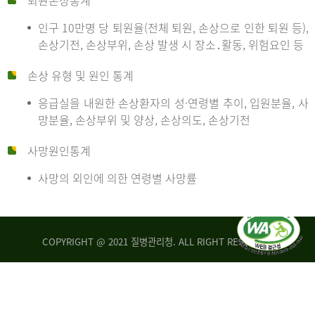
퇴원손상통계
인구 10만명 당 퇴원율(전체 퇴원, 손상으로 인한 퇴원 등),
만
손상기전, 손상부위, 손상 발생 시 장소․활동, 위험요인 등
손상 유형 및 원인 통계
명
응급실을 내원한 손상환자의 성·연령별 추이, 입원분율, 사
망분율, 손상부위 및 양상, 손상의도, 손상기전
당
사망원인통계
사망의 외인에 의한 연령별 사망률
운
COPYRIGHT @ 2021 질병관리청. ALL RIGHT RESERVED
수
사