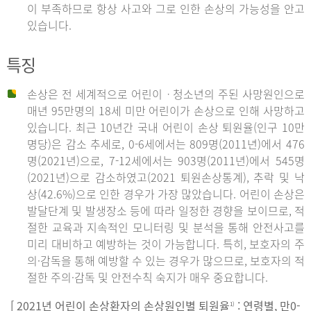
이 부족하므로 항상 사고와 그로 인한 손상의 가능성을 안고
있습니다.
특징
손상은 전 세계적으로 어린이ㆍ청소년의 주된 사망원인으로
매년 95만명의 18세 미만 어린이가 손상으로 인해 사망하고
있습니다. 최근 10년간 국내 어린이 손상 퇴원율(인구 10만
명당)은 감소 추세로, 0-6세에서는 809명(2011년)에서 476
명(2021년)으로, 7-12세에서는 903명(2011년)에서 545명
(2021년)으로 감소하였고(2021 퇴원손상통계), 추락 및 낙
상(42.6%)으로 인한 경우가 가장 많았습니다. 어린이 손상은
발달단계 및 발생장소 등에 따라 일정한 경향을 보이므로, 적
절한 교육과 지속적인 모니터링 및 분석을 통해 안전사고를
미리 대비하고 예방하는 것이 가능합니다. 특히, 보호자의 주
의·감독을 통해 예방할 수 있는 경우가 많으므로, 보호자의 적
절한 주의·감독 및 안전수칙 숙지가 매우 중요합니다.
[ 2021년 어린이 손상환자의 손상원인별 퇴원율
: 연령별, 만0-
1)