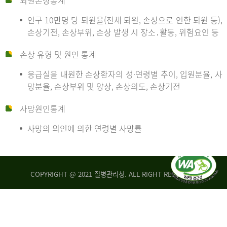
퇴원손상통계
인구 10만명 당 퇴원율(전체 퇴원, 손상으로 인한 퇴원 등),
만
손상기전, 손상부위, 손상 발생 시 장소․활동, 위험요인 등
손상 유형 및 원인 통계
명
응급실을 내원한 손상환자의 성·연령별 추이, 입원분율, 사
망분율, 손상부위 및 양상, 손상의도, 손상기전
당
사망원인통계
사망의 외인에 의한 연령별 사망률
운
COPYRIGHT @ 2021 질병관리청. ALL RIGHT RESERVED
수
사