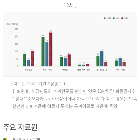
12세 ]
(자료원: 2021 퇴원손상통계 )
인
1) 퇴원율: 해당년도의 추계인구를 반영한 인구 10만명당 퇴원환자수
* 상대표준오차가 25% 이상이거나 자료수가 5보다 작은 경우는 만족
할만한 신뢰수준에 이르지 못하는 통계이므로 사용에 주의
구
주요 자료원
10