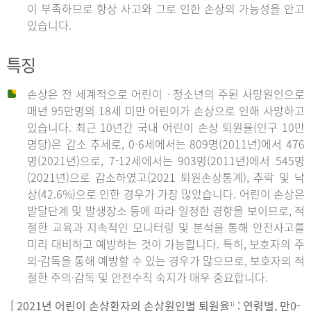
이 부족하므로 항상 사고와 그로 인한 손상의 가능성을 안고
있습니다.
특징
손상은 전 세계적으로 어린이ㆍ청소년의 주된 사망원인으로
매년 95만명의 18세 미만 어린이가 손상으로 인해 사망하고
있습니다. 최근 10년간 국내 어린이 손상 퇴원율(인구 10만
명당)은 감소 추세로, 0-6세에서는 809명(2011년)에서 476
명(2021년)으로, 7-12세에서는 903명(2011년)에서 545명
(2021년)으로 감소하였고(2021 퇴원손상통계), 추락 및 낙
상(42.6%)으로 인한 경우가 가장 많았습니다. 어린이 손상은
발달단계 및 발생장소 등에 따라 일정한 경향을 보이므로, 적
절한 교육과 지속적인 모니터링 및 분석을 통해 안전사고를
미리 대비하고 예방하는 것이 가능합니다. 특히, 보호자의 주
의·감독을 통해 예방할 수 있는 경우가 많으므로, 보호자의 적
절한 주의·감독 및 안전수칙 숙지가 매우 중요합니다.
[ 2021년 어린이 손상환자의 손상원인별 퇴원율
: 연령별, 만0-
1)