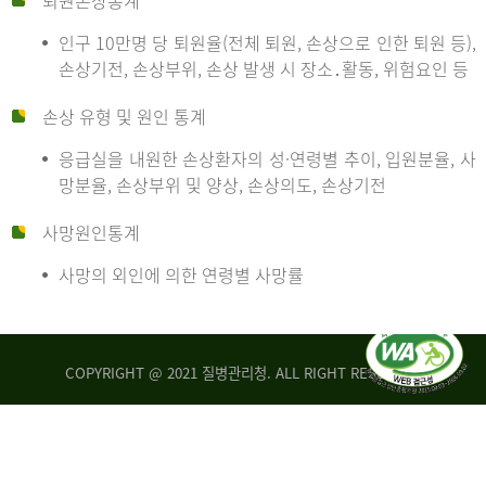
퇴원손상통계
인구 10만명 당 퇴원율(전체 퇴원, 손상으로 인한 퇴원 등),
만
손상기전, 손상부위, 손상 발생 시 장소․활동, 위험요인 등
손상 유형 및 원인 통계
명
응급실을 내원한 손상환자의 성·연령별 추이, 입원분율, 사
망분율, 손상부위 및 양상, 손상의도, 손상기전
당
사망원인통계
사망의 외인에 의한 연령별 사망률
운
COPYRIGHT @ 2021 질병관리청. ALL RIGHT RESERVED
수
사