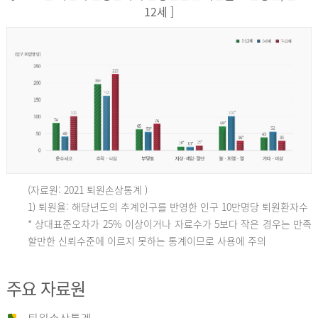
12세 ]
(자료원: 2021 퇴원손상통계 )
인
1) 퇴원율: 해당년도의 추계인구를 반영한 인구 10만명당 퇴원환자수
* 상대표준오차가 25% 이상이거나 자료수가 5보다 작은 경우는 만족
할만한 신뢰수준에 이르지 못하는 통계이므로 사용에 주의
구
주요 자료원
10