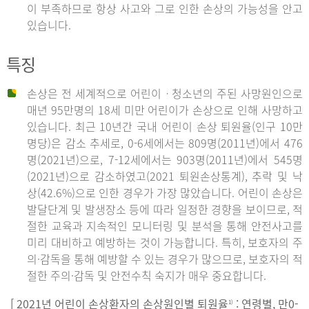
이 부족하므로 항상 사고와 그로 인한 손상의 가능성을 안고
있습니다.
특징
손상은 전 세계적으로 어린이ㆍ청소년의 주된 사망원인으로
매년 95만명의 18세 미만 어린이가 손상으로 인해 사망하고
있습니다. 최근 10년간 국내 어린이 손상 퇴원율(인구 10만
명당)은 감소 추세로, 0-6세에서는 809명(2011년)에서 476
명(2021년)으로, 7-12세에서는 903명(2011년)에서 545명
(2021년)으로 감소하였고(2021 퇴원손상통계), 추락 및 낙
상(42.6%)으로 인한 경우가 가장 많았습니다. 어린이 손상은
발달단계 및 발생장소 등에 따라 일정한 경향을 보이므로, 적
절한 교육과 지속적인 모니터링 및 분석을 통해 안전사고를
미리 대비하고 예방하는 것이 가능합니다. 특히, 보호자의 주
의·감독을 통해 예방할 수 있는 경우가 많으므로, 보호자의 적
절한 주의·감독 및 안전수칙 숙지가 매우 중요합니다.
[ 2021년 어린이 손상환자의 손상원인별 퇴원율
: 연령별, 만0-
1)