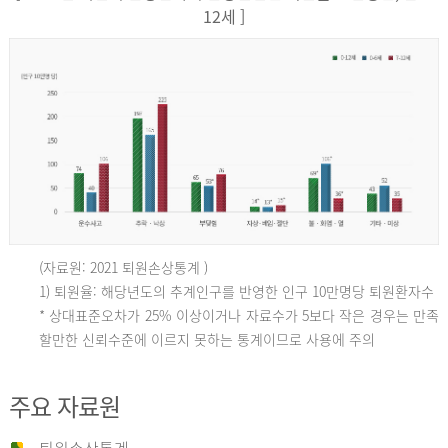
12세 ]
(자료원: 2021 퇴원손상통계 )
인
1) 퇴원율: 해당년도의 추계인구를 반영한 인구 10만명당 퇴원환자수
* 상대표준오차가 25% 이상이거나 자료수가 5보다 작은 경우는 만족
할만한 신뢰수준에 이르지 못하는 통계이므로 사용에 주의
구
주요 자료원
10