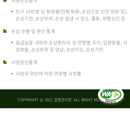
퇴원손상통계
인구 10만명 당 퇴원율(전체 퇴원, 손상으로 인한 퇴원 등),
만
손상기전, 손상부위, 손상 발생 시 장소․활동, 위험요인 등
손상 유형 및 원인 통계
명
응급실을 내원한 손상환자의 성·연령별 추이, 입원분율, 사
망분율, 손상부위 및 양상, 손상의도, 손상기전
당
사망원인통계
사망의 외인에 의한 연령별 사망률
운
COPYRIGHT @ 2021 질병관리청. ALL RIGHT RESERVED
수
사