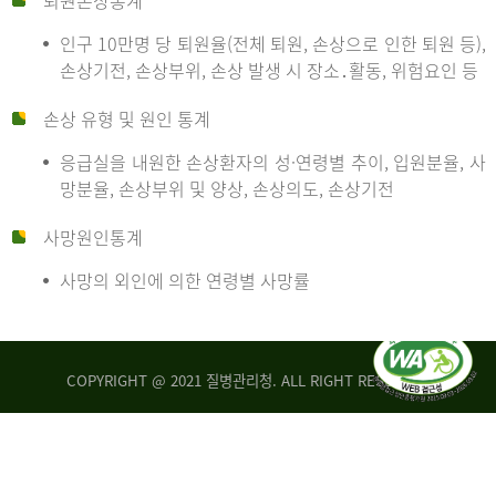
퇴원손상통계
인구 10만명 당 퇴원율(전체 퇴원, 손상으로 인한 퇴원 등),
만
손상기전, 손상부위, 손상 발생 시 장소․활동, 위험요인 등
손상 유형 및 원인 통계
명
응급실을 내원한 손상환자의 성·연령별 추이, 입원분율, 사
망분율, 손상부위 및 양상, 손상의도, 손상기전
당
사망원인통계
사망의 외인에 의한 연령별 사망률
운
COPYRIGHT @ 2021 질병관리청. ALL RIGHT RESERVED
수
사