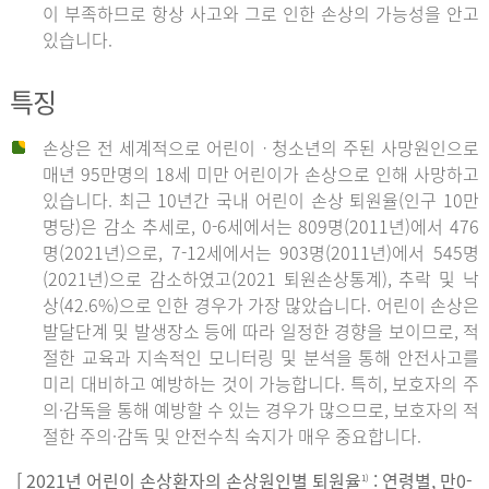
이 부족하므로 항상 사고와 그로 인한 손상의 가능성을 안고
있습니다.
특징
손상은 전 세계적으로 어린이ㆍ청소년의 주된 사망원인으로
매년 95만명의 18세 미만 어린이가 손상으로 인해 사망하고
있습니다. 최근 10년간 국내 어린이 손상 퇴원율(인구 10만
명당)은 감소 추세로, 0-6세에서는 809명(2011년)에서 476
명(2021년)으로, 7-12세에서는 903명(2011년)에서 545명
(2021년)으로 감소하였고(2021 퇴원손상통계), 추락 및 낙
상(42.6%)으로 인한 경우가 가장 많았습니다. 어린이 손상은
발달단계 및 발생장소 등에 따라 일정한 경향을 보이므로, 적
절한 교육과 지속적인 모니터링 및 분석을 통해 안전사고를
미리 대비하고 예방하는 것이 가능합니다. 특히, 보호자의 주
의·감독을 통해 예방할 수 있는 경우가 많으므로, 보호자의 적
절한 주의·감독 및 안전수칙 숙지가 매우 중요합니다.
[ 2021년 어린이 손상환자의 손상원인별 퇴원율
: 연령별, 만0-
1)