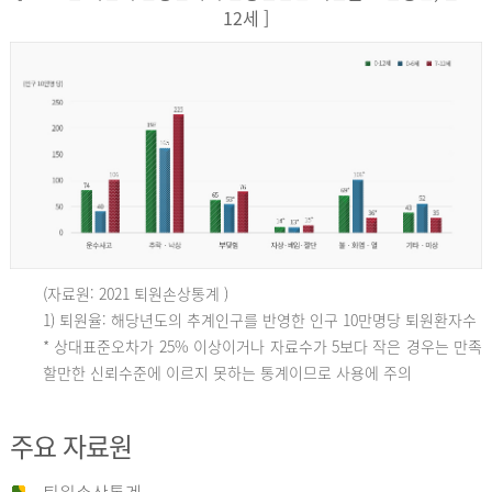
12세 ]
(자료원: 2021 퇴원손상통계 )
인
1) 퇴원율: 해당년도의 추계인구를 반영한 인구 10만명당 퇴원환자수
* 상대표준오차가 25% 이상이거나 자료수가 5보다 작은 경우는 만족
할만한 신뢰수준에 이르지 못하는 통계이므로 사용에 주의
구
주요 자료원
10