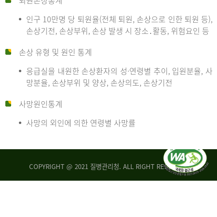
퇴원손상통계
인구 10만명 당 퇴원율(전체 퇴원, 손상으로 인한 퇴원 등),
만
손상기전, 손상부위, 손상 발생 시 장소․활동, 위험요인 등
손상 유형 및 원인 통계
명
응급실을 내원한 손상환자의 성·연령별 추이, 입원분율, 사
망분율, 손상부위 및 양상, 손상의도, 손상기전
당
사망원인통계
사망의 외인에 의한 연령별 사망률
운
COPYRIGHT @ 2021 질병관리청. ALL RIGHT RESERVED
수
사