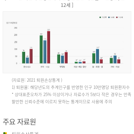
12세 ]
(자료원: 2021 퇴원손상통계 )
인
1) 퇴원율: 해당년도의 추계인구를 반영한 인구 10만명당 퇴원환자수
* 상대표준오차가 25% 이상이거나 자료수가 5보다 작은 경우는 만족
할만한 신뢰수준에 이르지 못하는 통계이므로 사용에 주의
구
주요 자료원
10