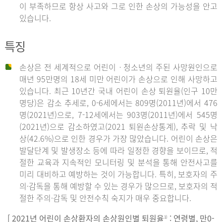
이 부족하므로 항상 사고와 그로 인한 손상의 가능성을 안고
있습니다.
특징
손상은 전 세계적으로 어린이ㆍ청소년의 주된 사망원인으로
매년 95만명의 18세 미만 어린이가 손상으로 인해 사망하고
있습니다. 최근 10년간 국내 어린이 손상 퇴원율(인구 10만
명당)은 감소 추세로, 0-6세에서는 809명(2011년)에서 476
명(2021년)으로, 7-12세에서는 903명(2011년)에서 545명
(2021년)으로 감소하였고(2021 퇴원손상통계), 추락 및 낙
상(42.6%)으로 인한 경우가 가장 많았습니다. 어린이 손상은
발달단계 및 발생장소 등에 따라 일정한 경향을 보이므로, 적
절한 교육과 지속적인 모니터링 및 분석을 통해 안전사고를
미리 대비하고 예방하는 것이 가능합니다. 특히, 보호자의 주
의·감독을 통해 예방할 수 있는 경우가 많으므로, 보호자의 적
절한 주의·감독 및 안전수칙 숙지가 매우 중요합니다.
[ 2021년 어린이 손상환자의 손상원인별 퇴원율
: 연령별, 만0-
1)