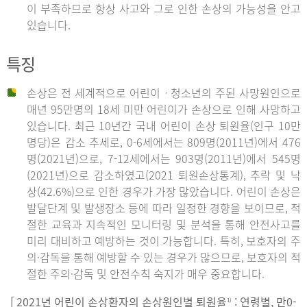
이 부족하므로 항상 사고와 그로 인한 손상의 가능성을 안고
있습니다.
특징
손상은 전 세계적으로 어린이ㆍ청소년의 주된 사망원인으로
매년 95만명의 18세 미만 어린이가 손상으로 인해 사망하고
있습니다. 최근 10년간 국내 어린이 손상 퇴원율(인구 10만
명당)은 감소 추세로, 0-6세에서는 809명(2011년)에서 476
명(2021년)으로, 7-12세에서는 903명(2011년)에서 545명
(2021년)으로 감소하였고(2021 퇴원손상통계), 추락 및 낙
상(42.6%)으로 인한 경우가 가장 많았습니다. 어린이 손상은
발달단계 및 발생장소 등에 따라 일정한 경향을 보이므로, 적
절한 교육과 지속적인 모니터링 및 분석을 통해 안전사고를
미리 대비하고 예방하는 것이 가능합니다. 특히, 보호자의 주
의·감독을 통해 예방할 수 있는 경우가 많으므로, 보호자의 적
절한 주의·감독 및 안전수칙 숙지가 매우 중요합니다.
[ 2021년 어린이 손상환자의 손상원인별 퇴원율
: 연령별, 만0-
1)