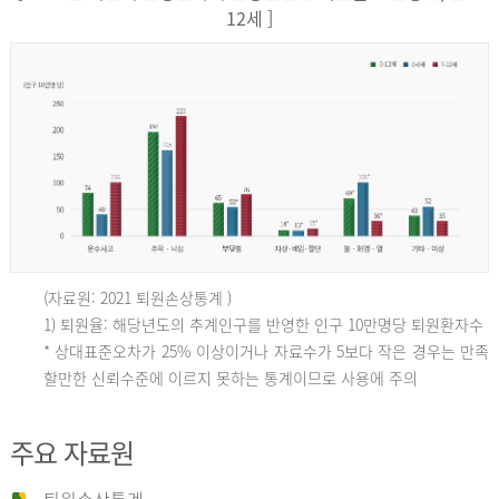
12세 ]
(자료원: 2021 퇴원손상통계 )
인
1) 퇴원율: 해당년도의 추계인구를 반영한 인구 10만명당 퇴원환자수
* 상대표준오차가 25% 이상이거나 자료수가 5보다 작은 경우는 만족
할만한 신뢰수준에 이르지 못하는 통계이므로 사용에 주의
구
주요 자료원
10