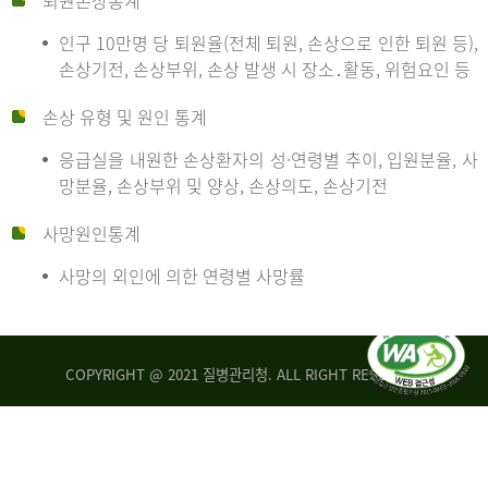
퇴원손상통계
인구 10만명 당 퇴원율(전체 퇴원, 손상으로 인한 퇴원 등),
만
손상기전, 손상부위, 손상 발생 시 장소․활동, 위험요인 등
손상 유형 및 원인 통계
명
응급실을 내원한 손상환자의 성·연령별 추이, 입원분율, 사
망분율, 손상부위 및 양상, 손상의도, 손상기전
당
사망원인통계
사망의 외인에 의한 연령별 사망률
운
COPYRIGHT @ 2021 질병관리청. ALL RIGHT RESERVED
수
사