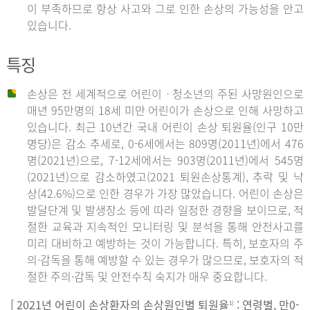
이 부족하므로 항상 사고와 그로 인한 손상의 가능성을 안고
있습니다.
특징
손상은 전 세계적으로 어린이ㆍ청소년의 주된 사망원인으로
매년 95만명의 18세 미만 어린이가 손상으로 인해 사망하고
있습니다. 최근 10년간 국내 어린이 손상 퇴원율(인구 10만
명당)은 감소 추세로, 0-6세에서는 809명(2011년)에서 476
명(2021년)으로, 7-12세에서는 903명(2011년)에서 545명
(2021년)으로 감소하였고(2021 퇴원손상통계), 추락 및 낙
상(42.6%)으로 인한 경우가 가장 많았습니다. 어린이 손상은
발달단계 및 발생장소 등에 따라 일정한 경향을 보이므로, 적
절한 교육과 지속적인 모니터링 및 분석을 통해 안전사고를
미리 대비하고 예방하는 것이 가능합니다. 특히, 보호자의 주
의·감독을 통해 예방할 수 있는 경우가 많으므로, 보호자의 적
절한 주의·감독 및 안전수칙 숙지가 매우 중요합니다.
[ 2021년 어린이 손상환자의 손상원인별 퇴원율
: 연령별, 만0-
1)