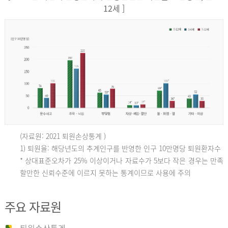
12세 ]
(자료원: 2021 퇴원손상통계 )
인
1) 퇴원율: 해당년도의 추계인구를 반영한 인구 10만명당 퇴원환자수
* 상대표준오차가 25% 이상이거나 자료수가 5보다 작은 경우는 만족
할만한 신뢰수준에 이르지 못하는 통계이므로 사용에 주의
구
주요 자료원
10