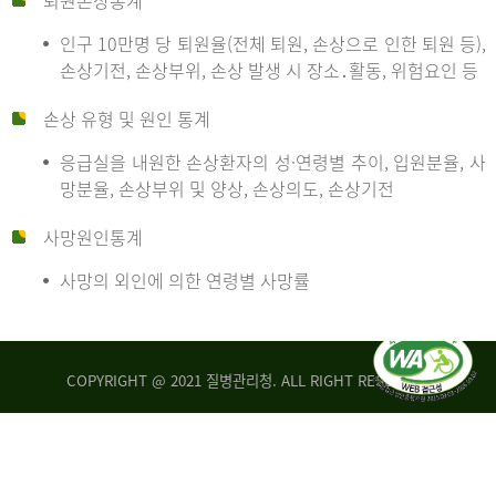
퇴원손상통계
인구 10만명 당 퇴원율(전체 퇴원, 손상으로 인한 퇴원 등),
만
손상기전, 손상부위, 손상 발생 시 장소․활동, 위험요인 등
손상 유형 및 원인 통계
명
응급실을 내원한 손상환자의 성·연령별 추이, 입원분율, 사
망분율, 손상부위 및 양상, 손상의도, 손상기전
당
사망원인통계
사망의 외인에 의한 연령별 사망률
운
COPYRIGHT @ 2021 질병관리청. ALL RIGHT RESERVED
수
사