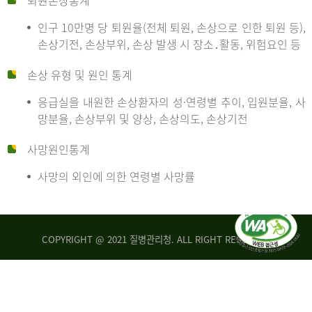
퇴원손상통계
인구 10만명 당 퇴원율(전체 퇴원, 손상으로 인한 퇴원 등),
만
손상기전, 손상부위, 손상 발생 시 장소․활동, 위험요인 등
손상 유형 및 원인 통계
명
응급실을 내원한 손상환자의 성·연령별 추이, 입원분율, 사
망분율, 손상부위 및 양상, 손상의도, 손상기전
당
사망원인통계
사망의 외인에 의한 연령별 사망률
운
COPYRIGHT @ 2021 질병관리청. ALL RIGHT RESERVED
수
사