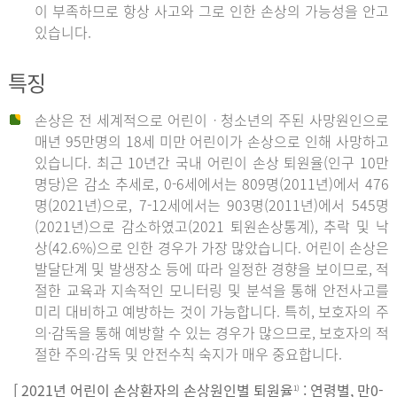
이 부족하므로 항상 사고와 그로 인한 손상의 가능성을 안고
있습니다.
특징
손상은 전 세계적으로 어린이ㆍ청소년의 주된 사망원인으로
매년 95만명의 18세 미만 어린이가 손상으로 인해 사망하고
있습니다. 최근 10년간 국내 어린이 손상 퇴원율(인구 10만
명당)은 감소 추세로, 0-6세에서는 809명(2011년)에서 476
명(2021년)으로, 7-12세에서는 903명(2011년)에서 545명
(2021년)으로 감소하였고(2021 퇴원손상통계), 추락 및 낙
상(42.6%)으로 인한 경우가 가장 많았습니다. 어린이 손상은
발달단계 및 발생장소 등에 따라 일정한 경향을 보이므로, 적
절한 교육과 지속적인 모니터링 및 분석을 통해 안전사고를
미리 대비하고 예방하는 것이 가능합니다. 특히, 보호자의 주
의·감독을 통해 예방할 수 있는 경우가 많으므로, 보호자의 적
절한 주의·감독 및 안전수칙 숙지가 매우 중요합니다.
[ 2021년 어린이 손상환자의 손상원인별 퇴원율
: 연령별, 만0-
1)