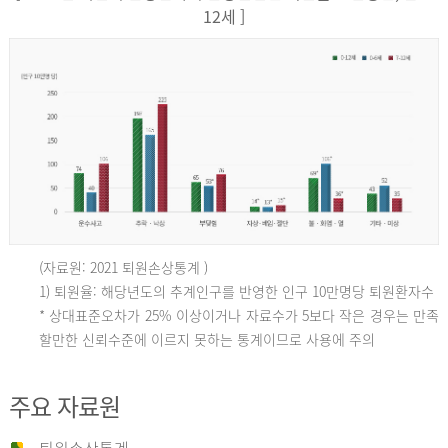
12세 ]
(자료원: 2021 퇴원손상통계 )
인
1) 퇴원율: 해당년도의 추계인구를 반영한 인구 10만명당 퇴원환자수
* 상대표준오차가 25% 이상이거나 자료수가 5보다 작은 경우는 만족
할만한 신뢰수준에 이르지 못하는 통계이므로 사용에 주의
구
주요 자료원
10