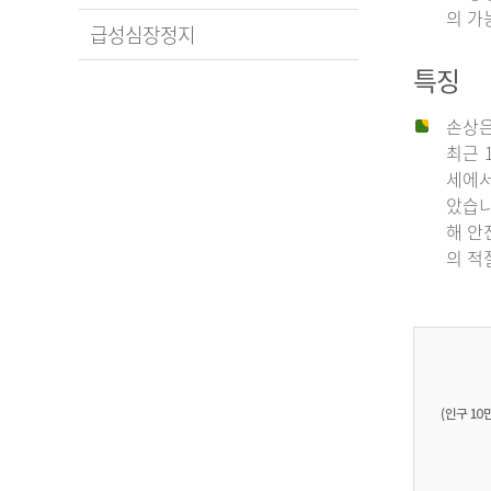
의 가
급성심장정지
특징
손상은
최근 
세에서
았습니
해 안
의 적