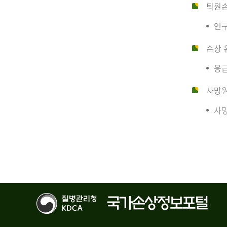
10
퇴원
인구
만
손상 
응급
명
사망
사망
당
운
수