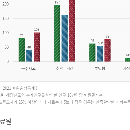
: 2021 퇴원손상통계 )
퇴원율: 해당년도의 추계인구를 반영한 인구 10만명당 퇴원환자수
대표준오차가 25% 이상이거나 자료수가 5보다 작은 경우는 만족할만한 신뢰수
자료원