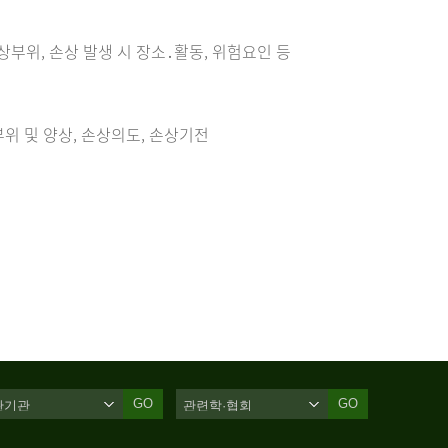
손상부위, 손상 발생 시 장소․활동, 위험요인 등
위 및 양상, 손상의도, 손상기전
GO
GO