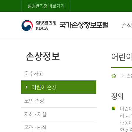
질병관리청 바로가기
손상
손상정보
어린이
운수사고
홈
손
어린이 손상
정의
노인 손상
어린이
자해 · 자살
리 지
충동이
폭력 · 타살
한 상