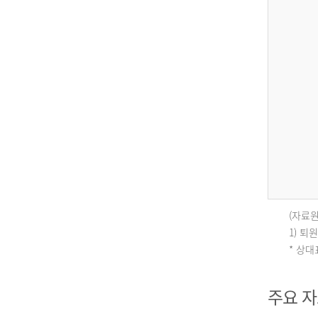
(자료원
인
1) 
* 상
구
주요 