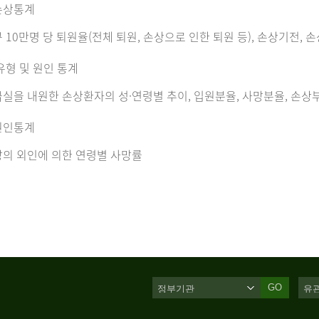
손상통계
 10만명 당 퇴원율(전체 퇴원, 손상으로 인한 퇴원 등), 손상기전, 
유형 및 원인 통계
실을 내원한 손상환자의 성·연령별 추이, 입원분율, 사망분율, 손상부
원인통계
의 외인에 의한 연령별 사망률
GO