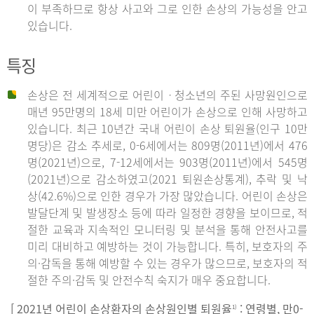
이 부족하므로 항상 사고와 그로 인한 손상의 가능성을 안고
있습니다.
특징
손상은 전 세계적으로 어린이ㆍ청소년의 주된 사망원인으로
매년 95만명의 18세 미만 어린이가 손상으로 인해 사망하고
있습니다. 최근 10년간 국내 어린이 손상 퇴원율(인구 10만
명당)은 감소 추세로, 0-6세에서는 809명(2011년)에서 476
명(2021년)으로, 7-12세에서는 903명(2011년)에서 545명
(2021년)으로 감소하였고(2021 퇴원손상통계), 추락 및 낙
상(42.6%)으로 인한 경우가 가장 많았습니다. 어린이 손상은
발달단계 및 발생장소 등에 따라 일정한 경향을 보이므로, 적
절한 교육과 지속적인 모니터링 및 분석을 통해 안전사고를
미리 대비하고 예방하는 것이 가능합니다. 특히, 보호자의 주
의·감독을 통해 예방할 수 있는 경우가 많으므로, 보호자의 적
절한 주의·감독 및 안전수칙 숙지가 매우 중요합니다.
[ 2021년 어린이 손상환자의 손상원인별 퇴원율
: 연령별, 만0-
1)