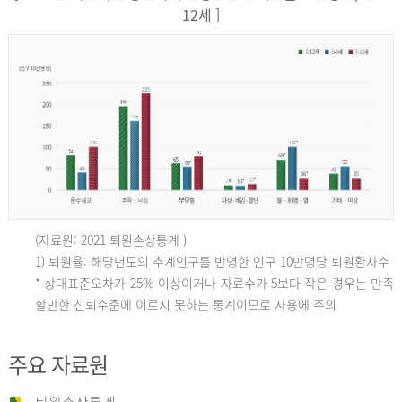
12세 ]
(자료원: 2021 퇴원손상통계 )
인
1) 퇴원율: 해당년도의 추계인구를 반영한 인구 10만명당 퇴원환자수
* 상대표준오차가 25% 이상이거나 자료수가 5보다 작은 경우는 만족
할만한 신뢰수준에 이르지 못하는 통계이므로 사용에 주의
구
주요 자료원
10