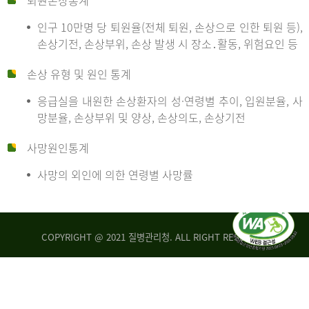
퇴원손상통계
인구 10만명 당 퇴원율(전체 퇴원, 손상으로 인한 퇴원 등),
만
손상기전, 손상부위, 손상 발생 시 장소․활동, 위험요인 등
손상 유형 및 원인 통계
명
응급실을 내원한 손상환자의 성·연령별 추이, 입원분율, 사
망분율, 손상부위 및 양상, 손상의도, 손상기전
당
사망원인통계
사망의 외인에 의한 연령별 사망률
운
COPYRIGHT @ 2021 질병관리청. ALL RIGHT RESERVED
수
사