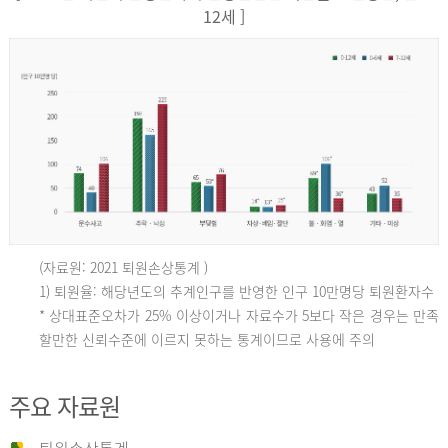
12세 ]
(자료원: 2021 퇴원손상통계 )
인
1) 퇴원율: 해당년도의 추계인구를 반영한 인구 10만명당 퇴원환자수
* 상대표준오차가 25% 이상이거나 자료수가 5보다 작은 경우는 만족
할만한 신뢰수준에 이르지 못하는 통계이므로 사용에 주의
구
주요 자료원
10