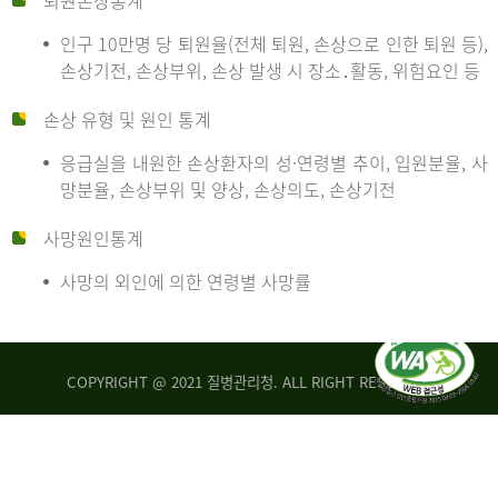
퇴원손상통계
인구 10만명 당 퇴원율(전체 퇴원, 손상으로 인한 퇴원 등),
만
손상기전, 손상부위, 손상 발생 시 장소․활동, 위험요인 등
손상 유형 및 원인 통계
명
응급실을 내원한 손상환자의 성·연령별 추이, 입원분율, 사
망분율, 손상부위 및 양상, 손상의도, 손상기전
당
사망원인통계
사망의 외인에 의한 연령별 사망률
운
COPYRIGHT @ 2021 질병관리청. ALL RIGHT RESERVED
수
사