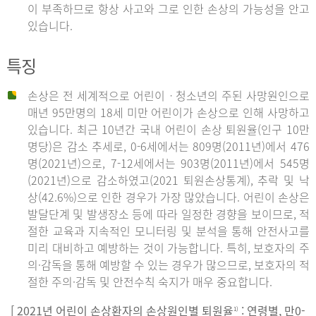
이 부족하므로 항상 사고와 그로 인한 손상의 가능성을 안고
있습니다.
특징
손상은 전 세계적으로 어린이ㆍ청소년의 주된 사망원인으로
매년 95만명의 18세 미만 어린이가 손상으로 인해 사망하고
있습니다. 최근 10년간 국내 어린이 손상 퇴원율(인구 10만
명당)은 감소 추세로, 0-6세에서는 809명(2011년)에서 476
명(2021년)으로, 7-12세에서는 903명(2011년)에서 545명
(2021년)으로 감소하였고(2021 퇴원손상통계), 추락 및 낙
상(42.6%)으로 인한 경우가 가장 많았습니다. 어린이 손상은
발달단계 및 발생장소 등에 따라 일정한 경향을 보이므로, 적
절한 교육과 지속적인 모니터링 및 분석을 통해 안전사고를
미리 대비하고 예방하는 것이 가능합니다. 특히, 보호자의 주
의·감독을 통해 예방할 수 있는 경우가 많으므로, 보호자의 적
절한 주의·감독 및 안전수칙 숙지가 매우 중요합니다.
[ 2021년 어린이 손상환자의 손상원인별 퇴원율
: 연령별, 만0-
1)