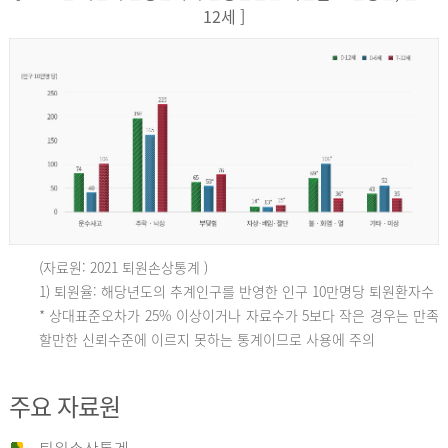
12세 ]
(자료원: 2021 퇴원손상통계 )
인
1) 퇴원율: 해당년도의 추계인구를 반영한 인구 10만명당 퇴원환자수
* 상대표준오차가 25% 이상이거나 자료수가 5보다 작은 경우는 만족
할만한 신뢰수준에 이르지 못하는 통계이므로 사용에 주의
구
주요 자료원
10