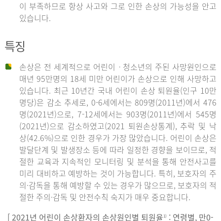
이 부족하므로 항상 사고와 그로 인한 손상의 가능성을 안고
있습니다.
특징
손상은 전 세계적으로 어린이ㆍ청소년의 주된 사망원인으로
매년 95만명의 18세 미만 어린이가 손상으로 인해 사망하고
있습니다. 최근 10년간 국내 어린이 손상 퇴원율(인구 10만
명당)은 감소 추세로, 0-6세에서는 809명(2011년)에서 476
명(2021년)으로, 7-12세에서는 903명(2011년)에서 545명
(2021년)으로 감소하였고(2021 퇴원손상통계), 추락 및 낙
상(42.6%)으로 인한 경우가 가장 많았습니다. 어린이 손상은
발달단계 및 발생장소 등에 따라 일정한 경향을 보이므로, 적
절한 교육과 지속적인 모니터링 및 분석을 통해 안전사고를
미리 대비하고 예방하는 것이 가능합니다. 특히, 보호자의 주
의·감독을 통해 예방할 수 있는 경우가 많으므로, 보호자의 적
절한 주의·감독 및 안전수칙 숙지가 매우 중요합니다.
[ 2021년 어린이 손상환자의 손상원인별 퇴원율
: 연령별, 만0-
1)