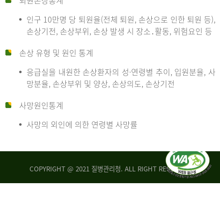
퇴원손상통계
인구 10만명 당 퇴원율(전체 퇴원, 손상으로 인한 퇴원 등),
만
손상기전, 손상부위, 손상 발생 시 장소․활동, 위험요인 등
손상 유형 및 원인 통계
명
응급실을 내원한 손상환자의 성·연령별 추이, 입원분율, 사
망분율, 손상부위 및 양상, 손상의도, 손상기전
당
사망원인통계
사망의 외인에 의한 연령별 사망률
운
COPYRIGHT @ 2021 질병관리청. ALL RIGHT RESERVED
수
사