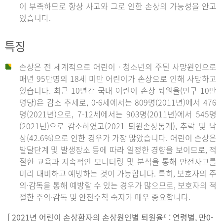
이 부족하므로 항상 사고와 그로 인한 손상의 가능성을 안고
있습니다.
특징
손상은 전 세계적으로 어린이ㆍ청소년의 주된 사망원인으로
매년 95만명의 18세 미만 어린이가 손상으로 인해 사망하고
있습니다. 최근 10년간 국내 어린이 손상 퇴원율(인구 10만
명당)은 감소 추세로, 0-6세에서는 809명(2011년)에서 476
명(2021년)으로, 7-12세에서는 903명(2011년)에서 545명
(2021년)으로 감소하였고(2021 퇴원손상통계), 추락 및 낙
상(42.6%)으로 인한 경우가 가장 많았습니다. 어린이 손상은
발달단계 및 발생장소 등에 따라 일정한 경향을 보이므로, 적
절한 교육과 지속적인 모니터링 및 분석을 통해 안전사고를
미리 대비하고 예방하는 것이 가능합니다. 특히, 보호자의 주
의·감독을 통해 예방할 수 있는 경우가 많으므로, 보호자의 적
절한 주의·감독 및 안전수칙 숙지가 매우 중요합니다.
[ 2021년 어린이 손상환자의 손상원인별 퇴원율
: 연령별, 만0-
1)