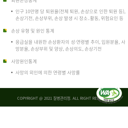
퇴원손상통계
인구 10만명 당 퇴원율(전체 퇴원, 손상으로 인한 퇴원 등),
만
손상기전, 손상부위, 손상 발생 시 장소․활동, 위험요인 등
손상 유형 및 원인 통계
명
응급실을 내원한 손상환자의 성·연령별 추이, 입원분율, 사
망분율, 손상부위 및 양상, 손상의도, 손상기전
당
사망원인통계
사망의 외인에 의한 연령별 사망률
운
COPYRIGHT @ 2021 질병관리청. ALL RIGHT RESERVED
수
사