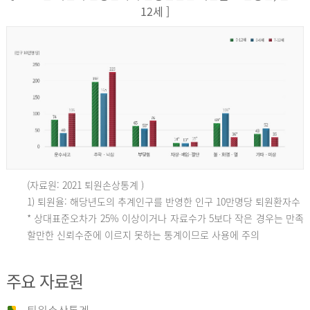
12세 ]
(자료원: 2021 퇴원손상통계 )
인
1) 퇴원율: 해당년도의 추계인구를 반영한 인구 10만명당 퇴원환자수
* 상대표준오차가 25% 이상이거나 자료수가 5보다 작은 경우는 만족
할만한 신뢰수준에 이르지 못하는 통계이므로 사용에 주의
구
주요 자료원
10