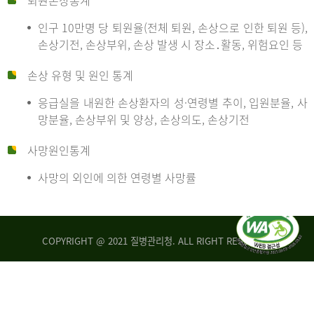
퇴원손상통계
인구 10만명 당 퇴원율(전체 퇴원, 손상으로 인한 퇴원 등),
만
손상기전, 손상부위, 손상 발생 시 장소․활동, 위험요인 등
손상 유형 및 원인 통계
명
응급실을 내원한 손상환자의 성·연령별 추이, 입원분율, 사
망분율, 손상부위 및 양상, 손상의도, 손상기전
당
사망원인통계
사망의 외인에 의한 연령별 사망률
운
COPYRIGHT @ 2021 질병관리청. ALL RIGHT RESERVED
수
사