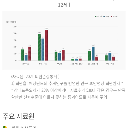
12세 ]
(자료원: 2021 퇴원손상통계 )
인
1) 퇴원율: 해당년도의 추계인구를 반영한 인구 10만명당 퇴원환자수
* 상대표준오차가 25% 이상이거나 자료수가 5보다 작은 경우는 만족
할만한 신뢰수준에 이르지 못하는 통계이므로 사용에 주의
구
주요 자료원
10