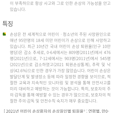
이 부족하므로 항상 사고와 그로 인한 손상의 가능성을 안고
있습니다.
특징
손상은 전 세계적으로 어린이ㆍ청소년의 주된 사망원인으로
매년 95만명의 18세 미만 어린이가 손상으로 인해 사망하고
있습니다. 최근 10년간 국내 어린이 손상 퇴원율(인구 10만
명당)은 감소 추세로, 0-6세에서는 809명(2011년)에서 476
명(2021년)으로, 7-12세에서는 903명(2011년)에서 545명
(2021년)으로 감소하였고(2021 퇴원손상통계), 추락 및 낙
상(42.6%)으로 인한 경우가 가장 많았습니다. 어린이 손상은
발달단계 및 발생장소 등에 따라 일정한 경향을 보이므로, 적
절한 교육과 지속적인 모니터링 및 분석을 통해 안전사고를
미리 대비하고 예방하는 것이 가능합니다. 특히, 보호자의 주
의·감독을 통해 예방할 수 있는 경우가 많으므로, 보호자의 적
절한 주의·감독 및 안전수칙 숙지가 매우 중요합니다.
[ 2021년 어린이 손상환자의 손상원인별 퇴원율
: 연령별, 만0-
1)