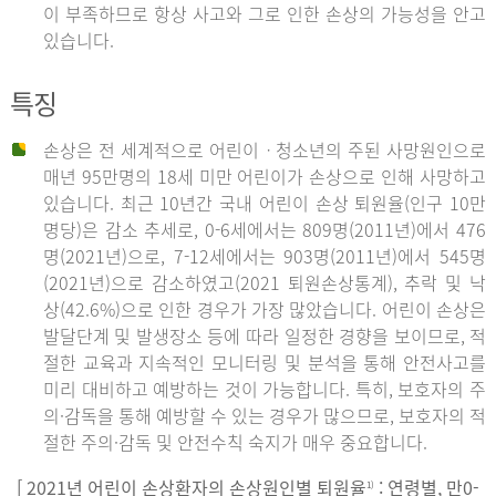
이 부족하므로 항상 사고와 그로 인한 손상의 가능성을 안고
있습니다.
특징
손상은 전 세계적으로 어린이ㆍ청소년의 주된 사망원인으로
매년 95만명의 18세 미만 어린이가 손상으로 인해 사망하고
있습니다. 최근 10년간 국내 어린이 손상 퇴원율(인구 10만
명당)은 감소 추세로, 0-6세에서는 809명(2011년)에서 476
명(2021년)으로, 7-12세에서는 903명(2011년)에서 545명
(2021년)으로 감소하였고(2021 퇴원손상통계), 추락 및 낙
상(42.6%)으로 인한 경우가 가장 많았습니다. 어린이 손상은
발달단계 및 발생장소 등에 따라 일정한 경향을 보이므로, 적
절한 교육과 지속적인 모니터링 및 분석을 통해 안전사고를
미리 대비하고 예방하는 것이 가능합니다. 특히, 보호자의 주
의·감독을 통해 예방할 수 있는 경우가 많으므로, 보호자의 적
절한 주의·감독 및 안전수칙 숙지가 매우 중요합니다.
[ 2021년 어린이 손상환자의 손상원인별 퇴원율
: 연령별, 만0-
1)