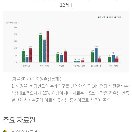
12세 ]
(자료원: 2021 퇴원손상통계 )
인
1) 퇴원율: 해당년도의 추계인구를 반영한 인구 10만명당 퇴원환자수
* 상대표준오차가 25% 이상이거나 자료수가 5보다 작은 경우는 만족
할만한 신뢰수준에 이르지 못하는 통계이므로 사용에 주의
구
주요 자료원
10