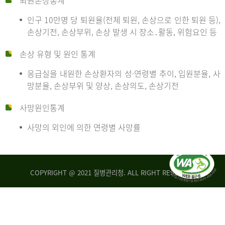
퇴원손상통계
인구 10만명 당 퇴원율(전체 퇴원, 손상으로 인한 퇴원 등),
만
손상기전, 손상부위, 손상 발생 시 장소․활동, 위험요인 등
손상 유형 및 원인 통계
명
응급실을 내원한 손상환자의 성·연령별 추이, 입원분율, 사
망분율, 손상부위 및 양상, 손상의도, 손상기전
당
사망원인통계
사망의 외인에 의한 연령별 사망률
운
COPYRIGHT @ 2021 질병관리청. ALL RIGHT RESERVED
수
사