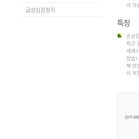
의 가
급성심장정지
특징
손상은
최근 
세에서
았습니
해 안
의 적