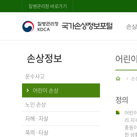
질병관리청 바로가기
손상
손상정보
어린이
운수사고
홈
손
어린이 손상
정의
노인 손상
어린이
자해 · 자살
리 지
충동이
폭력 · 타살
한 상