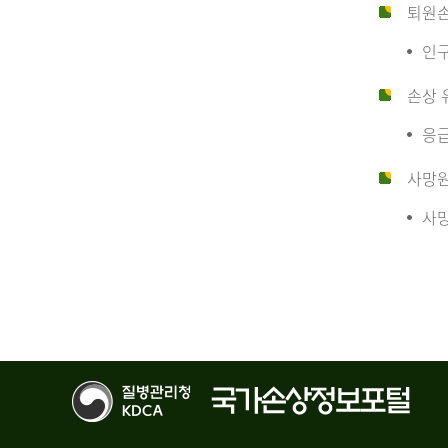
10
퇴원
인구
만
손상 
응급
명
사망
사망
당
운
수