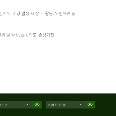
손상부위, 손상 발생 시 장소․활동, 위험요인 등
위 및 양상, 손상의도, 손상기전
GO
GO