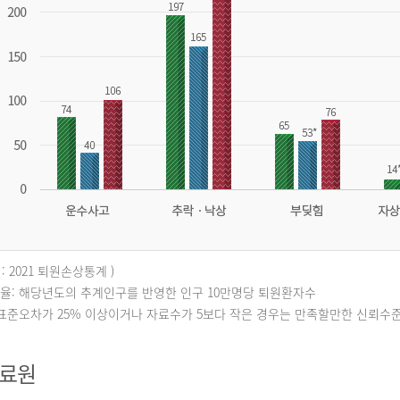
: 2021 퇴원손상통계 )
퇴원율: 해당년도의 추계인구를 반영한 인구 10만명당 퇴원환자수
대표준오차가 25% 이상이거나 자료수가 5보다 작은 경우는 만족할만한 신뢰수
자료원