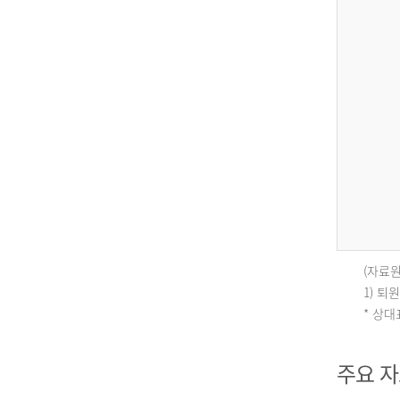
(자료원
인
1) 
* 상
구
주요 