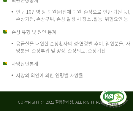
퇴원손상통계
인구 10만명 당 퇴원율(전체 퇴원, 손상으로 인한 퇴원 등),
만
손상기전, 손상부위, 손상 발생 시 장소․활동, 위험요인 등
손상 유형 및 원인 통계
명
응급실을 내원한 손상환자의 성·연령별 추이, 입원분율, 사
망분율, 손상부위 및 양상, 손상의도, 손상기전
당
사망원인통계
사망의 외인에 의한 연령별 사망률
운
COPYRIGHT @ 2021 질병관리청. ALL RIGHT RESERVED
수
사