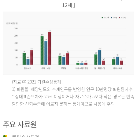
12세 ]
(자료원: 2021 퇴원손상통계 )
인
1) 퇴원율: 해당년도의 추계인구를 반영한 인구 10만명당 퇴원환자수
* 상대표준오차가 25% 이상이거나 자료수가 5보다 작은 경우는 만족
할만한 신뢰수준에 이르지 못하는 통계이므로 사용에 주의
구
주요 자료원
10