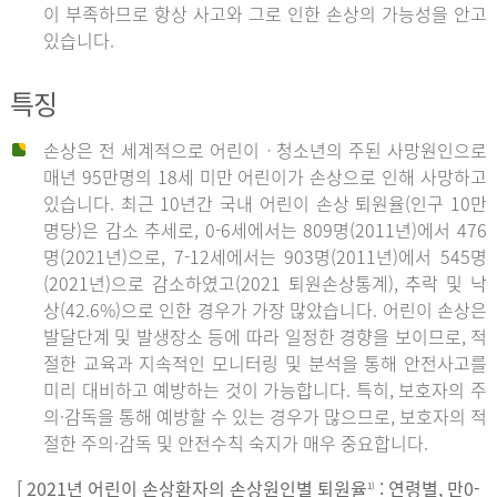
이 부족하므로 항상 사고와 그로 인한 손상의 가능성을 안고
있습니다.
특징
손상은 전 세계적으로 어린이ㆍ청소년의 주된 사망원인으로
매년 95만명의 18세 미만 어린이가 손상으로 인해 사망하고
있습니다. 최근 10년간 국내 어린이 손상 퇴원율(인구 10만
명당)은 감소 추세로, 0-6세에서는 809명(2011년)에서 476
명(2021년)으로, 7-12세에서는 903명(2011년)에서 545명
(2021년)으로 감소하였고(2021 퇴원손상통계), 추락 및 낙
상(42.6%)으로 인한 경우가 가장 많았습니다. 어린이 손상은
발달단계 및 발생장소 등에 따라 일정한 경향을 보이므로, 적
절한 교육과 지속적인 모니터링 및 분석을 통해 안전사고를
미리 대비하고 예방하는 것이 가능합니다. 특히, 보호자의 주
의·감독을 통해 예방할 수 있는 경우가 많으므로, 보호자의 적
절한 주의·감독 및 안전수칙 숙지가 매우 중요합니다.
[ 2021년 어린이 손상환자의 손상원인별 퇴원율
: 연령별, 만0-
1)