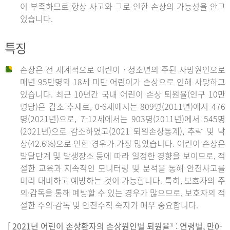
이 부족하므로 항상 사고와 그로 인한 손상의 가능성을 안고
있습니다.
특징
손상은 전 세계적으로 어린이ㆍ청소년의 주된 사망원인으로
매년 95만명의 18세 미만 어린이가 손상으로 인해 사망하고
있습니다. 최근 10년간 국내 어린이 손상 퇴원율(인구 10만
명당)은 감소 추세로, 0-6세에서는 809명(2011년)에서 476
명(2021년)으로, 7-12세에서는 903명(2011년)에서 545명
(2021년)으로 감소하였고(2021 퇴원손상통계), 추락 및 낙
상(42.6%)으로 인한 경우가 가장 많았습니다. 어린이 손상은
발달단계 및 발생장소 등에 따라 일정한 경향을 보이므로, 적
절한 교육과 지속적인 모니터링 및 분석을 통해 안전사고를
미리 대비하고 예방하는 것이 가능합니다. 특히, 보호자의 주
의·감독을 통해 예방할 수 있는 경우가 많으므로, 보호자의 적
절한 주의·감독 및 안전수칙 숙지가 매우 중요합니다.
[ 2021년 어린이 손상환자의 손상원인별 퇴원율
: 연령별, 만0-
1)