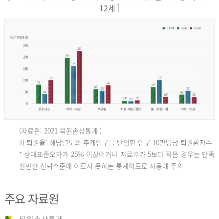
12세 ]
(자료원: 2021 퇴원손상통계 )
인
1) 퇴원율: 해당년도의 추계인구를 반영한 인구 10만명당 퇴원환자수
* 상대표준오차가 25% 이상이거나 자료수가 5보다 작은 경우는 만족
할만한 신뢰수준에 이르지 못하는 통계이므로 사용에 주의
구
주요 자료원
10