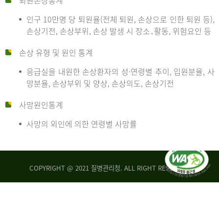
퇴원손상통계
인구 10만명 당 퇴원율(전체 퇴원, 손상으로 인한 퇴원 등),
만
손상기전, 손상부위, 손상 발생 시 장소․활동, 위험요인 등
손상 유형 및 원인 통계
명
응급실을 내원한 손상환자의 성·연령별 추이, 입원분율, 사
망분율, 손상부위 및 양상, 손상의도, 손상기전
당
사망원인통계
사망의 외인에 의한 연령별 사망률
운
COPYRIGHT @ 2021 질병관리청. ALL RIGHT RESERVED
수
사