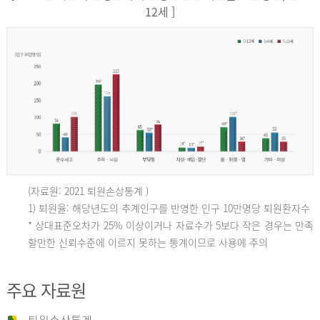
12세 ]
(자료원: 2021 퇴원손상통계 )
인
1) 퇴원율: 해당년도의 추계인구를 반영한 인구 10만명당 퇴원환자수
* 상대표준오차가 25% 이상이거나 자료수가 5보다 작은 경우는 만족
할만한 신뢰수준에 이르지 못하는 통계이므로 사용에 주의
구
주요 자료원
10