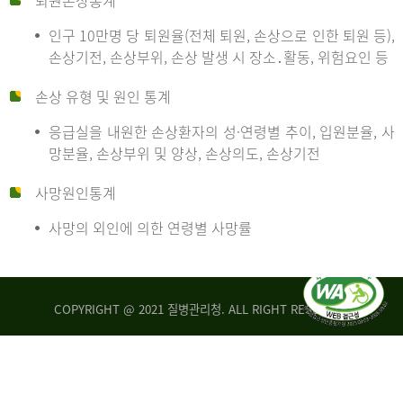
퇴원손상통계
인구 10만명 당 퇴원율(전체 퇴원, 손상으로 인한 퇴원 등),
만
손상기전, 손상부위, 손상 발생 시 장소․활동, 위험요인 등
손상 유형 및 원인 통계
명
응급실을 내원한 손상환자의 성·연령별 추이, 입원분율, 사
망분율, 손상부위 및 양상, 손상의도, 손상기전
당
사망원인통계
사망의 외인에 의한 연령별 사망률
운
COPYRIGHT @ 2021 질병관리청. ALL RIGHT RESERVED
수
사