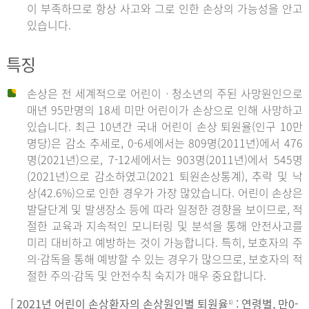
이 부족하므로 항상 사고와 그로 인한 손상의 가능성을 안고
있습니다.
특징
손상은 전 세계적으로 어린이ㆍ청소년의 주된 사망원인으로
매년 95만명의 18세 미만 어린이가 손상으로 인해 사망하고
있습니다. 최근 10년간 국내 어린이 손상 퇴원율(인구 10만
명당)은 감소 추세로, 0-6세에서는 809명(2011년)에서 476
명(2021년)으로, 7-12세에서는 903명(2011년)에서 545명
(2021년)으로 감소하였고(2021 퇴원손상통계), 추락 및 낙
상(42.6%)으로 인한 경우가 가장 많았습니다. 어린이 손상은
발달단계 및 발생장소 등에 따라 일정한 경향을 보이므로, 적
절한 교육과 지속적인 모니터링 및 분석을 통해 안전사고를
미리 대비하고 예방하는 것이 가능합니다. 특히, 보호자의 주
의·감독을 통해 예방할 수 있는 경우가 많으므로, 보호자의 적
절한 주의·감독 및 안전수칙 숙지가 매우 중요합니다.
[ 2021년 어린이 손상환자의 손상원인별 퇴원율
: 연령별, 만0-
1)