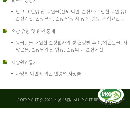
퇴원손상통계
인구 10만명 당 퇴원율(전체 퇴원, 손상으로 인한 퇴원 등),
만
손상기전, 손상부위, 손상 발생 시 장소․활동, 위험요인 등
손상 유형 및 원인 통계
명
응급실을 내원한 손상환자의 성·연령별 추이, 입원분율, 사
망분율, 손상부위 및 양상, 손상의도, 손상기전
당
사망원인통계
사망의 외인에 의한 연령별 사망률
운
COPYRIGHT @ 2021 질병관리청. ALL RIGHT RESERVED
수
사