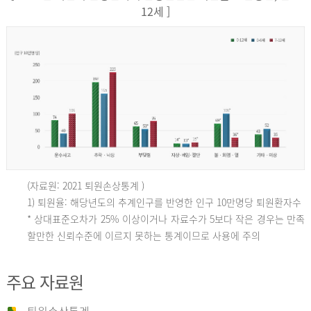
12세 ]
(자료원: 2021 퇴원손상통계 )
인
1) 퇴원율: 해당년도의 추계인구를 반영한 인구 10만명당 퇴원환자수
* 상대표준오차가 25% 이상이거나 자료수가 5보다 작은 경우는 만족
할만한 신뢰수준에 이르지 못하는 통계이므로 사용에 주의
구
주요 자료원
10