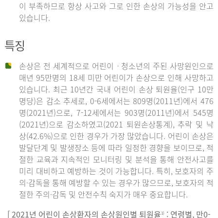
이 부족하므로 항상 사고와 그로 인한 손상의 가능성을 안고
있습니다.
특징
손상은 전 세계적으로 어린이ㆍ청소년의 주된 사망원인으로
매년 95만명의 18세 미만 어린이가 손상으로 인해 사망하고
있습니다. 최근 10년간 국내 어린이 손상 퇴원율(인구 10만
명당)은 감소 추세로, 0-6세에서는 809명(2011년)에서 476
명(2021년)으로, 7-12세에서는 903명(2011년)에서 545명
(2021년)으로 감소하였고(2021 퇴원손상통계), 추락 및 낙
상(42.6%)으로 인한 경우가 가장 많았습니다. 어린이 손상은
발달단계 및 발생장소 등에 따라 일정한 경향을 보이므로, 적
절한 교육과 지속적인 모니터링 및 분석을 통해 안전사고를
미리 대비하고 예방하는 것이 가능합니다. 특히, 보호자의 주
의·감독을 통해 예방할 수 있는 경우가 많으므로, 보호자의 적
절한 주의·감독 및 안전수칙 숙지가 매우 중요합니다.
[ 2021년 어린이 손상환자의 손상원인별 퇴원율
: 연령별, 만0-
1)