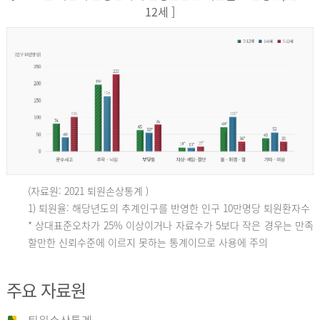
12세 ]
(자료원: 2021 퇴원손상통계 )
인
1) 퇴원율: 해당년도의 추계인구를 반영한 인구 10만명당 퇴원환자수
* 상대표준오차가 25% 이상이거나 자료수가 5보다 작은 경우는 만족
할만한 신뢰수준에 이르지 못하는 통계이므로 사용에 주의
구
주요 자료원
10