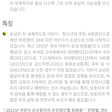
이 부족하므로 항상 사고와 그로 인한 손상의 가능성을 안고
있습니다.
특징
손상은 전 세계적으로 어린이ㆍ청소년의 주된 사망원인으로
매년 95만명의 18세 미만 어린이가 손상으로 인해 사망하고
있습니다. 최근 10년간 국내 어린이 손상 퇴원율(인구 10만
명당)은 감소 추세로, 0-6세에서는 809명(2011년)에서 476
명(2021년)으로, 7-12세에서는 903명(2011년)에서 545명
(2021년)으로 감소하였고(2021 퇴원손상통계), 추락 및 낙
상(42.6%)으로 인한 경우가 가장 많았습니다. 어린이 손상은
발달단계 및 발생장소 등에 따라 일정한 경향을 보이므로, 적
절한 교육과 지속적인 모니터링 및 분석을 통해 안전사고를
미리 대비하고 예방하는 것이 가능합니다. 특히, 보호자의 주
의·감독을 통해 예방할 수 있는 경우가 많으므로, 보호자의 적
절한 주의·감독 및 안전수칙 숙지가 매우 중요합니다.
[ 2021년 어린이 손상환자의 손상원인별 퇴원율
: 연령별, 만0-
1)