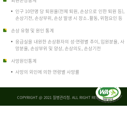
퇴원손상통계
인구 10만명 당 퇴원율(전체 퇴원, 손상으로 인한 퇴원 등),
만
손상기전, 손상부위, 손상 발생 시 장소․활동, 위험요인 등
손상 유형 및 원인 통계
명
응급실을 내원한 손상환자의 성·연령별 추이, 입원분율, 사
망분율, 손상부위 및 양상, 손상의도, 손상기전
당
사망원인통계
사망의 외인에 의한 연령별 사망률
운
COPYRIGHT @ 2021 질병관리청. ALL RIGHT RESERVED
수
사