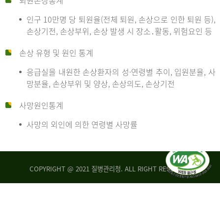
퇴원손상통계
인구 10만명 당 퇴원율(전체 퇴원, 손상으로 인한 퇴원 등),
만
손상기전, 손상부위, 손상 발생 시 장소․활동, 위험요인 등
손상 유형 및 원인 통계
명
응급실을 내원한 손상환자의 성·연령별 추이, 입원분율, 사
망분율, 손상부위 및 양상, 손상의도, 손상기전
당
사망원인통계
사망의 외인에 의한 연령별 사망률
운
COPYRIGHT @ 2021 질병관리청. ALL RIGHT RESERVED
수
사