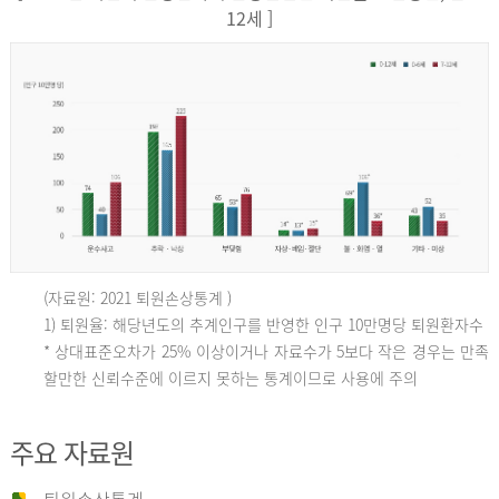
12세 ]
(자료원: 2021 퇴원손상통계 )
인
1) 퇴원율: 해당년도의 추계인구를 반영한 인구 10만명당 퇴원환자수
* 상대표준오차가 25% 이상이거나 자료수가 5보다 작은 경우는 만족
할만한 신뢰수준에 이르지 못하는 통계이므로 사용에 주의
구
주요 자료원
10