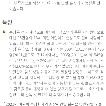
이 부족하므로 항상 사고와 그로 인한 손상의 가능성을 안고
있습니다.
특징
손상은 전 세계적으로 어린이ㆍ청소년의 주된 사망원인으로
매년 95만명의 18세 미만 어린이가 손상으로 인해 사망하고
있습니다. 최근 10년간 국내 어린이 손상 퇴원율(인구 10만
명당)은 감소 추세로, 0-6세에서는 809명(2011년)에서 476
명(2021년)으로, 7-12세에서는 903명(2011년)에서 545명
(2021년)으로 감소하였고(2021 퇴원손상통계), 추락 및 낙
상(42.6%)으로 인한 경우가 가장 많았습니다. 어린이 손상은
발달단계 및 발생장소 등에 따라 일정한 경향을 보이므로, 적
절한 교육과 지속적인 모니터링 및 분석을 통해 안전사고를
미리 대비하고 예방하는 것이 가능합니다. 특히, 보호자의 주
의·감독을 통해 예방할 수 있는 경우가 많으므로, 보호자의 적
절한 주의·감독 및 안전수칙 숙지가 매우 중요합니다.
[ 2021년 어린이 손상환자의 손상원인별 퇴원율
: 연령별, 만0-
1)