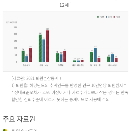
12세 ]
(자료원: 2021 퇴원손상통계 )
인
1) 퇴원율: 해당년도의 추계인구를 반영한 인구 10만명당 퇴원환자수
* 상대표준오차가 25% 이상이거나 자료수가 5보다 작은 경우는 만족
할만한 신뢰수준에 이르지 못하는 통계이므로 사용에 주의
구
주요 자료원
10