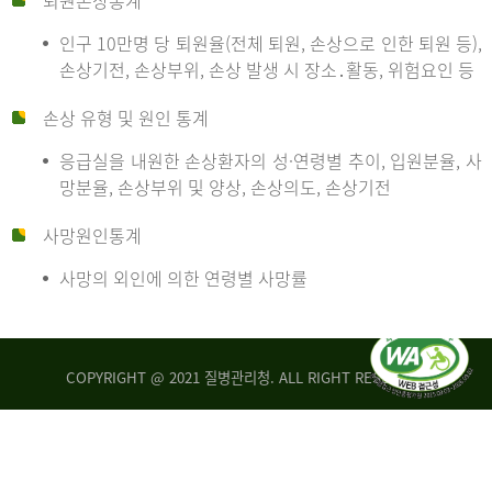
퇴원손상통계
인구 10만명 당 퇴원율(전체 퇴원, 손상으로 인한 퇴원 등),
만
손상기전, 손상부위, 손상 발생 시 장소․활동, 위험요인 등
손상 유형 및 원인 통계
명
응급실을 내원한 손상환자의 성·연령별 추이, 입원분율, 사
망분율, 손상부위 및 양상, 손상의도, 손상기전
당
사망원인통계
사망의 외인에 의한 연령별 사망률
운
COPYRIGHT @ 2021 질병관리청. ALL RIGHT RESERVED
수
사