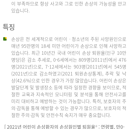
이 부족하므로 항상 사고와 그로 인한 손상의 가능성을 안고
있습니다.
특징
손상은 전 세계적으로 어린이ㆍ청소년의 주된 사망원인으로
매년 95만명의 18세 미만 어린이가 손상으로 인해 사망하고
있습니다. 최근 10년간 국내 어린이 손상 퇴원율(인구 10만
명당)은 감소 추세로, 0-6세에서는 809명(2011년)에서 476
명(2021년)으로, 7-12세에서는 903명(2011년)에서 545명
(2021년)으로 감소하였고(2021 퇴원손상통계), 추락 및 낙
상(42.6%)으로 인한 경우가 가장 많았습니다. 어린이 손상은
발달단계 및 발생장소 등에 따라 일정한 경향을 보이므로, 적
절한 교육과 지속적인 모니터링 및 분석을 통해 안전사고를
미리 대비하고 예방하는 것이 가능합니다. 특히, 보호자의 주
의·감독을 통해 예방할 수 있는 경우가 많으므로, 보호자의 적
절한 주의·감독 및 안전수칙 숙지가 매우 중요합니다.
[ 2021년 어린이 손상환자의 손상원인별 퇴원율
: 연령별, 만0-
1)