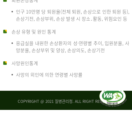
퇴원손상통계
인구 10만명 당 퇴원율(전체 퇴원, 손상으로 인한 퇴원 등),
만
손상기전, 손상부위, 손상 발생 시 장소․활동, 위험요인 등
손상 유형 및 원인 통계
명
응급실을 내원한 손상환자의 성·연령별 추이, 입원분율, 사
망분율, 손상부위 및 양상, 손상의도, 손상기전
당
사망원인통계
사망의 외인에 의한 연령별 사망률
운
COPYRIGHT @ 2021 질병관리청. ALL RIGHT RESERVED
수
사