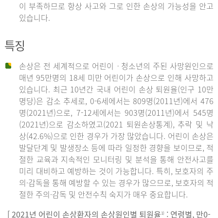
이 부족하므로 항상 사고와 그로 인한 손상의 가능성을 안고
있습니다.
특징
손상은 전 세계적으로 어린이ㆍ청소년의 주된 사망원인으로
매년 95만명의 18세 미만 어린이가 손상으로 인해 사망하고
있습니다. 최근 10년간 국내 어린이 손상 퇴원율(인구 10만
명당)은 감소 추세로, 0-6세에서는 809명(2011년)에서 476
명(2021년)으로, 7-12세에서는 903명(2011년)에서 545명
(2021년)으로 감소하였고(2021 퇴원손상통계), 추락 및 낙
상(42.6%)으로 인한 경우가 가장 많았습니다. 어린이 손상은
발달단계 및 발생장소 등에 따라 일정한 경향을 보이므로, 적
절한 교육과 지속적인 모니터링 및 분석을 통해 안전사고를
미리 대비하고 예방하는 것이 가능합니다. 특히, 보호자의 주
의·감독을 통해 예방할 수 있는 경우가 많으므로, 보호자의 적
절한 주의·감독 및 안전수칙 숙지가 매우 중요합니다.
[ 2021년 어린이 손상환자의 손상원인별 퇴원율
: 연령별, 만0-
1)