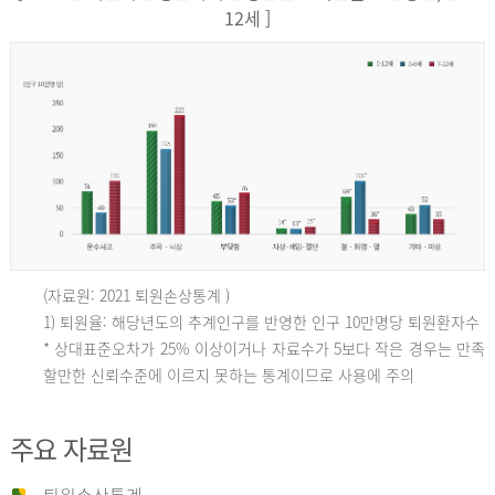
12세 ]
(자료원: 2021 퇴원손상통계 )
인
1) 퇴원율: 해당년도의 추계인구를 반영한 인구 10만명당 퇴원환자수
* 상대표준오차가 25% 이상이거나 자료수가 5보다 작은 경우는 만족
할만한 신뢰수준에 이르지 못하는 통계이므로 사용에 주의
구
주요 자료원
10