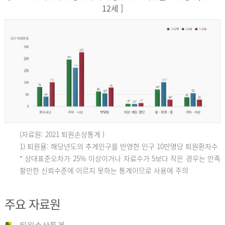
12세 ]
(자료원: 2021 퇴원손상통계 )
인
1) 퇴원율: 해당년도의 추계인구를 반영한 인구 10만명당 퇴원환자수
* 상대표준오차가 25% 이상이거나 자료수가 5보다 작은 경우는 만족
할만한 신뢰수준에 이르지 못하는 통계이므로 사용에 주의
구
주요 자료원
10