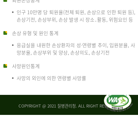
퇴원손상통계
인구 10만명 당 퇴원율(전체 퇴원, 손상으로 인한 퇴원 등),
만
손상기전, 손상부위, 손상 발생 시 장소․활동, 위험요인 등
손상 유형 및 원인 통계
명
응급실을 내원한 손상환자의 성·연령별 추이, 입원분율, 사
망분율, 손상부위 및 양상, 손상의도, 손상기전
당
사망원인통계
사망의 외인에 의한 연령별 사망률
운
COPYRIGHT @ 2021 질병관리청. ALL RIGHT RESERVED
수
사