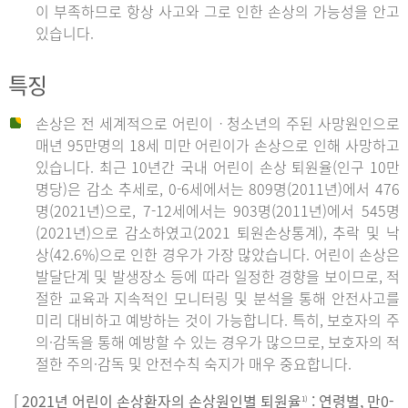
이 부족하므로 항상 사고와 그로 인한 손상의 가능성을 안고
있습니다.
특징
손상은 전 세계적으로 어린이ㆍ청소년의 주된 사망원인으로
매년 95만명의 18세 미만 어린이가 손상으로 인해 사망하고
있습니다. 최근 10년간 국내 어린이 손상 퇴원율(인구 10만
명당)은 감소 추세로, 0-6세에서는 809명(2011년)에서 476
명(2021년)으로, 7-12세에서는 903명(2011년)에서 545명
(2021년)으로 감소하였고(2021 퇴원손상통계), 추락 및 낙
상(42.6%)으로 인한 경우가 가장 많았습니다. 어린이 손상은
발달단계 및 발생장소 등에 따라 일정한 경향을 보이므로, 적
절한 교육과 지속적인 모니터링 및 분석을 통해 안전사고를
미리 대비하고 예방하는 것이 가능합니다. 특히, 보호자의 주
의·감독을 통해 예방할 수 있는 경우가 많으므로, 보호자의 적
절한 주의·감독 및 안전수칙 숙지가 매우 중요합니다.
[ 2021년 어린이 손상환자의 손상원인별 퇴원율
: 연령별, 만0-
1)